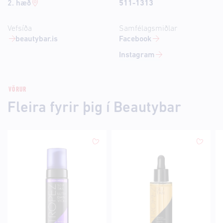
2. hæð
511-1313
Vefsíða
Samfélagsmiðlar
beautybar.is
Facebook
Instagram
VÖRUR
Fleira fyrir þig í Beautybar