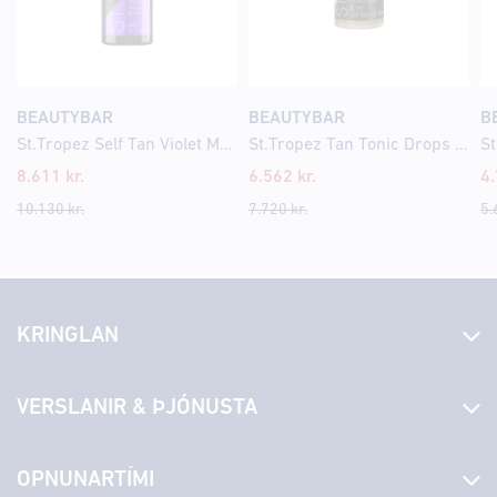
BEAUTYBAR
BEAUTYBAR
B
St.Tropez Self Tan Violet Mousse 200ml
St.Tropez Tan Tonic Drops 30ml
8.611
kr.
6.562
kr.
4
10.130
kr.
7.720
kr.
5.
KRINGLAN
Fréttir
VERSLANIR & ÞJÓNUSTA
Laus störf
Stjórn og starfsfólk
Yfirlit yfir verslanir
OPNUNARTÍMI
Hafðu samband
Borgarbókasafn