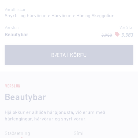
Vöruflokkar
Snyrti- og hárvörur
>
Hárvörur
>
Hár og Skeggolíur
Verslun
Verð kr.
Beautybar
3.383
3.980
BÆTA Í KÖRFU
VERSLUN
Beautybar
Hjá okkur er alhliða hárþjónusta, við erum með
hárlengingar, hárvörur og snyrtivörur.
Staðsetning
Sími