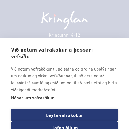
Græn spor
Afgreiðslutímar
Föstudagur
10:00 - 18:30
Persónuverndarstefna
Sambíóin
Laugardagur
11:00 - 18:00
Veitingastaðir
Sunnudagur
12:00 - 17:00
Þjónustuver
Mánudagur
10:00 - 18:30
Kringlunni 4-12
Gjafakort
103 Reykjavik
Þriðjudagur
10:00 - 18:30
Borgarleikhúsið
Við notum vafrakökur á þessari
Miðvikudagur
10:00 - 18:30
vefsíðu
Sími: 517 9000
Ævintýraland
Fimmtudagur
10:00 - 18:30
Fax: 517 9010
Við notum vafrakökur til að safna og greina upplýsingar
kringlan@kringlan.is
um notkun og virkni vefsíðunnar, til að geta notað
lausnir frá samfélagsmiðlum og til að bæta efni og birta
VERTU MEÐ
viðeigandi markaðsefni.
Fáðu forskot á dagskrána okkar og sértilboð með því að skrá
Nánar um vafrakökur
þig á póstlista Kringlunnar.
Leyfa vafrakökur
Hafna öllum