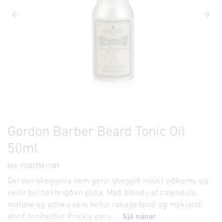
Gordon Barber Beard Tonic Oil
50ml
SKU: 7538275811389
Gordon skeggolía sem gerir skeggið mjúkt viðkomu og
veitir því heilbrigðan gljáa. Með blöndu af calendula,
mallow og althea sem hefur rakagefandi og mýkjandi
áhrif. Inniheldur Prickly peru ...
Sjá nánar