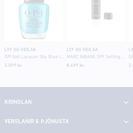
LYF OG HEILSA
LYF OG HEILSA
L
OPI Nail Lacquer Sky Blue the Limit
MARC INBANE SPF Setting mist Bronze 75ml
OP
2.099
kr.
8.499
kr.
2
KRINGLAN
Fréttir
VERSLANIR & ÞJÓNUSTA
Laus störf
Stjórn og starfsfólk