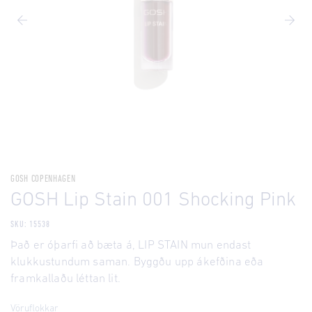
GOSH COPENHAGEN
GOSH Lip Stain 001 Shocking Pink
SKU: 15538
Það er óþarfi að bæta á, LIP STAIN mun endast
klukkustundum saman. Byggðu upp ákefðina eða
framkallaðu léttan lit.
Vöruflokkar