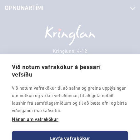
Yfirlit yfir verslanir
OPNUNARTÍMI
Hafðu samband
Borgarbókasafn
Græn spor
Afgreiðslutímar
Föstudagur
10:00 - 18:30
Persónuverndarstefna
Sambíóin
Laugardagur
11:00 - 18:00
Veitingastaðir
Sunnudagur
12:00 - 17:00
Þjónustuver
Mánudagur
10:00 - 18:30
Kringlunni 4-12
Gjafakort
103 Reykjavik
Þriðjudagur
10:00 - 18:30
Borgarleikhúsið
Við notum vafrakökur á þessari
Miðvikudagur
10:00 - 18:30
vefsíðu
Sími: 517 9000
Ævintýraland
Fimmtudagur
10:00 - 18:30
Fax: 517 9010
Við notum vafrakökur til að safna og greina upplýsingar
kringlan@kringlan.is
um notkun og virkni vefsíðunnar, til að geta notað
lausnir frá samfélagsmiðlum og til að bæta efni og birta
VERTU MEÐ
viðeigandi markaðsefni.
Fáðu forskot á dagskrána okkar og sértilboð með því að skrá
Nánar um vafrakökur
þig á póstlista Kringlunnar.
Leyfa vafrakökur