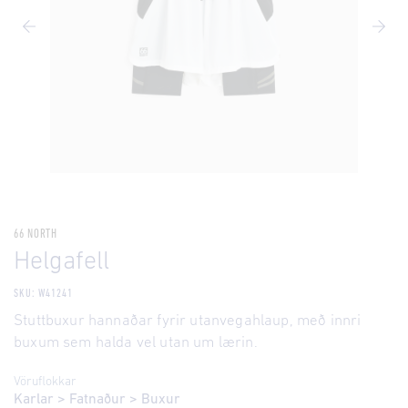
66 NORTH
Helgafell
SKU: W41241
Stuttbuxur hannaðar fyrir utanvegahlaup, með innri
buxum sem halda vel utan um lærin.
Vöruflokkar
Karlar
>
Fatnaður
>
Buxur