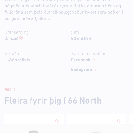
veðri. Í dag er 66°Norður þekktara fyrir framleiðslu á
hágæða útivistarfatnaði úr fyrsta flokks efnum á börn og
fullorðna sem þola óútreiknalegt veður hvort sem það er í
borginni eða á fjöllum.
Staðsetning
Sími
2. hæð
535-6674
Vefsíða
Samfélagsmiðlar
66north.is
Facebook
Instagram
VÖRUR
Fleira fyrir þig í 66 North