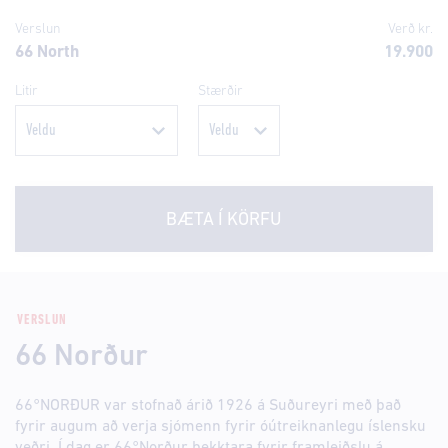
Verslun
Verð kr.
66 North
19.900
Litir
Stærðir
BÆTA Í KÖRFU
VERSLUN
66 Norður
66°NORÐUR var stofnað árið 1926 á Suðureyri með það
fyrir augum að verja sjómenn fyrir óútreiknanlegu íslensku