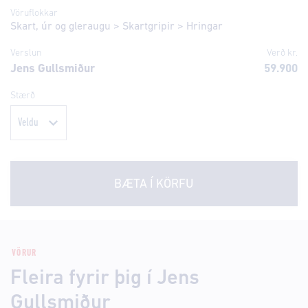
Vöruflokkar
Skart, úr og gleraugu
>
Skartgripir
>
Hringar
Verslun
Verð kr.
Jens Gullsmiður
59.900
Stærð
BÆTA Í KÖRFU
VÖRUR
Fleira fyrir þig í Jens
Gullsmiður