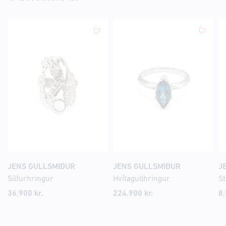
JENS GULLSMIÐUR
JENS GULLSMIÐUR
J
Silfurhringur
Hvítagullhringur
St
36.900
kr.
224.900
kr.
8