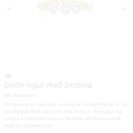
JENS
Gullhringur með zirconia
SKU: 7934302814271
Hringurinn er í Gárulínu Jens og er handsmíðaður úr 14
karata gulli með cubic zirconia steinum. Hönnuður og
smiður er Berglind Snorra. Skoðaðu allt Gáru úrvalið
með því að smella hér .