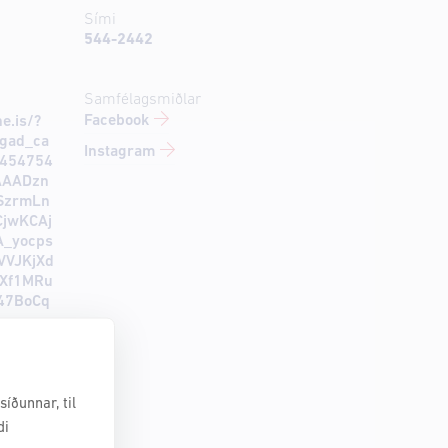
Sími
544-2442
Samfélagsmiðlar
Facebook
e.is/?
gad_ca
Instagram
5454754
AAADzn
SzrmLn
CjwKCAj
A_yocps
VJKjXd
UXf1MRu
47BoCq
íðunnar, til
di