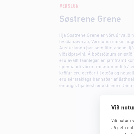
VERSLUN
Søstrene Grene
Hjá Søstrene Grene er vöruúrvalið 
hvaðanæva að; Verslunin sækir hug
Austurlanda þar sem litir, angan, ljó
viðskiptavini. Á boðstólnum er ætíð
eru ávallt fáanlegar en jafnframt ko
spennandi vörur, mismunandi frá ein
kröfur eru gerðar til gæða og notag
eru sérstaklega hannaðar af listh
einungis hjá Søstrene Grene í Danm
Við notu
Við notum v
að geta not