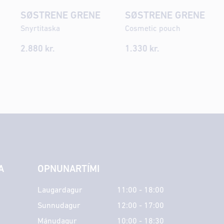
SØSTRENE GRENE
SØSTRENE GRENE
Snyrtitaska
Cosmetic pouch
2.880
kr.
1.330
kr.
A
OPNUNARTÍMI
Laugardagur
11:00 - 18:00
Sunnudagur
12:00 - 17:00
Mánudagur
10:00 - 18:30