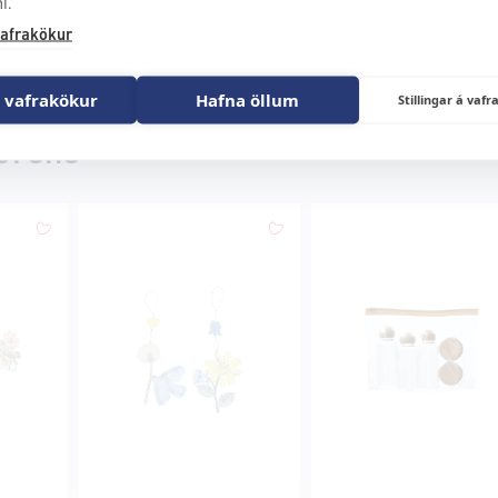
i.
afrakökur
 vafrakökur
Hafna öllum
Stillingar á va
 Grene