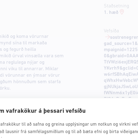
Staðsetning
1. hæð
Vefsíða
mikið og koma vörurnar
sostrenegren
mynd sína til markaða
gad_source=1&
s og fegurð heilla
mpaignid=122
0&gbraid=0AA
 mikið úrval vinsælla vara sem
TtVWzi6exjERQ
ma reglulega nýjar og
YKvrh9&gclid=
ni viku til annarrar. Miklar
w6rfSBhAqEiw
ildi vörunnar en ýmsar vörur
qWhxHwVebcWV
neigðum hönnuðum sem starfa
gjNUkjaJSwLo
örku.
fWNnm6x1yE0i
7IQAvD_BwE
m vafrakökur á þessari vefsíðu
afrakökur til að safna og greina upplýsingar um notkun og virkni vefs
að lausnir frá samfélagsmiðlum og til að bæta efni og birta viðeigan