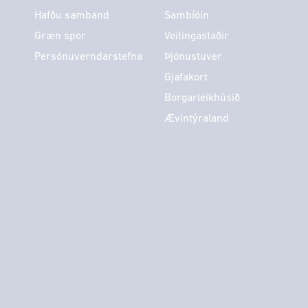
Hafðu samband
Sambíóin
Græn spor
Veitingastaðir
Persónuverndarstefna
Þjónustuver
Gjafakort
Borgarleikhúsið
Ævintýraland