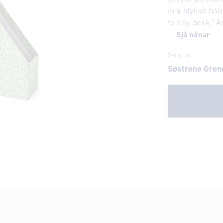
in a stylish ho
to any desk," 
...
Sjá nánar
Verslun
Søstrene Gren