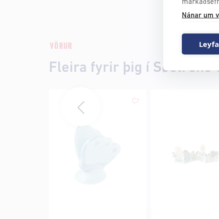
markaðsefn
Nánar um v
Leyfa
VÖRUR
Fleira fyrir þig í Søstrene