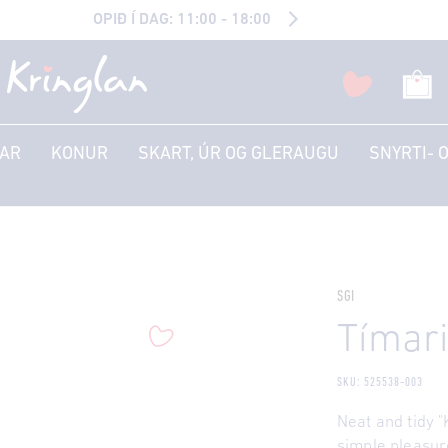
OPIÐ Í DAG: 11:00 - 18:00
AR
KONUR
SKART, ÚR OG GLERAUGU
SNYRTI- 
SGI
Tímari
SKU: 525538-003
Neat and tidy 
simple pleasure