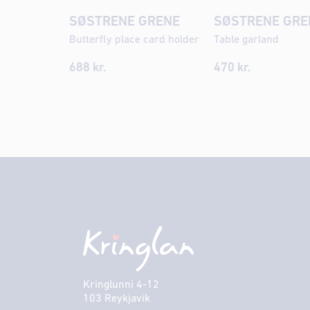
SØSTRENE GRENE
SØSTRENE GRE
Butterfly place card holder
Table garland
688
kr.
470
kr.
Kringlunni 4-12
103 Reykjavik