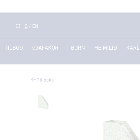
IS
/
EN
TILBOÐ
GJAFAKORT
BÖRN
HEIMILIÐ
KARL
Til baka