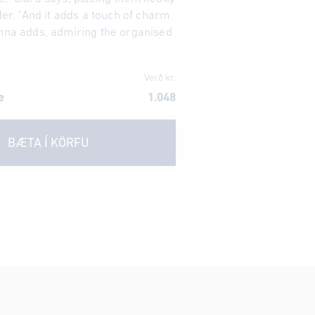
lder. "And it adds a touch of charm
Anna adds, admiring the organised
Verð kr.
e
1.048
BÆTA Í KÖRFU