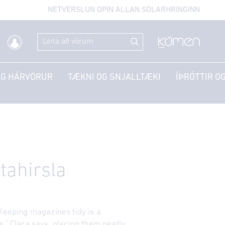
NETVERSLUN OPIN ALLAN SÓLARHRINGINN
OG HÁRVÖRUR
TÆKNI OG SNJALLTÆKI
ÍÞRÓTTIR OG
tahirsla
"Keeping magazines tidy is a
," Clara says, placing them neatly