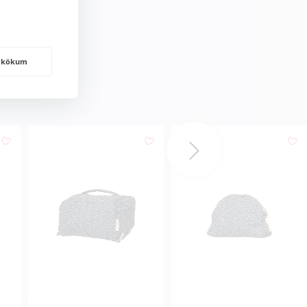
frakökum