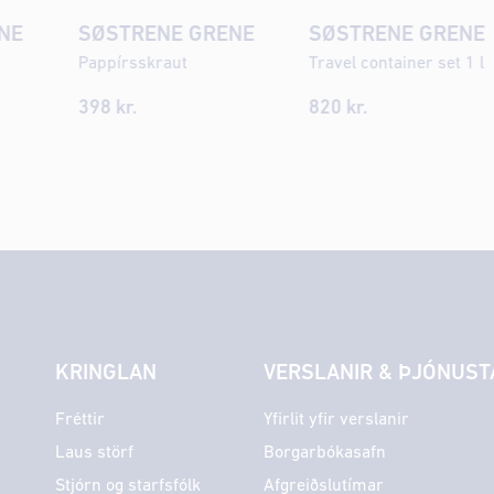
NE
SØSTRENE GRENE
SØSTRENE GRENE
Pappírsskraut
Travel container set 1 l
398
kr.
820 kr.
KRINGLAN
VERSLANIR & ÞJÓNUST
Fréttir
Yfirlit yfir verslanir
Laus störf
Borgarbókasafn
Stjórn og starfsfólk
Afgreiðslutímar