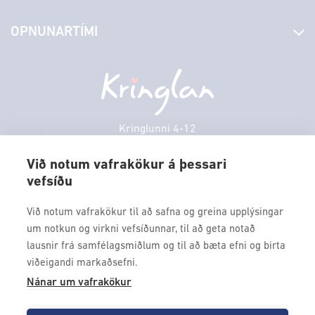
Stjórn og starfsfólk
Yfirlit yfir verslanir
OPNUNARTÍMI
Hafðu samband
Borgarbókasafn
Græn spor
Afgreiðslutímar
Sunnudagur
12:00 - 17:00
Persónuverndarstefna
Sambíóin
Mánudagur
10:00 - 18:30
Veitingastaðir
Þriðjudagur
10:00 - 18:30
Þjónustuver
Miðvikudagur
10:00 - 18:30
Kringlunni 4-12
Gjafakort
103 Reykjavik
Fimmtudagur
10:00 - 18:30
Borgarleikhúsið
Við notum vafrakökur á þessari
Föstudagur
10:00 - 18:30
vefsíðu
Sími: 517 9000
Ævintýraland
Laugardagur
11:00 - 18:00
Fax: 517 9010
Við notum vafrakökur til að safna og greina upplýsingar
kringlan@kringlan.is
um notkun og virkni vefsíðunnar, til að geta notað
lausnir frá samfélagsmiðlum og til að bæta efni og birta
VERTU MEÐ
viðeigandi markaðsefni.
Fáðu forskot á dagskrána okkar og sértilboð með því að skrá
Nánar um vafrakökur
þig á póstlista Kringlunnar.