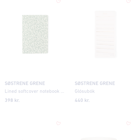
SØSTRENE GRENE
SØSTRENE GRENE
Lined softcover notebook A5
Glósubók
398
kr.
440
kr.