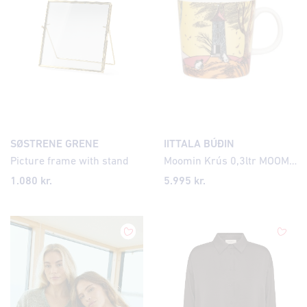
SØSTRENE GRENE
IITTALA BÚÐIN
Picture frame with stand
Moomin Krús 0,3ltr MOOMIN DAY 2026 IITTALABÚÐIN
1.080
kr.
5.995
kr.