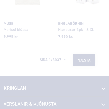
MUSE
ENGLABÖRNIN
Marisol blússa
Nærbuxur 3pk - S-XL
9.995 kr.
7.990 kr.
SÍÐA
1
/
3037
NÆSTA
KRINGLAN
Fréttir
VERSLANIR & ÞJÓNUSTA
Laus störf