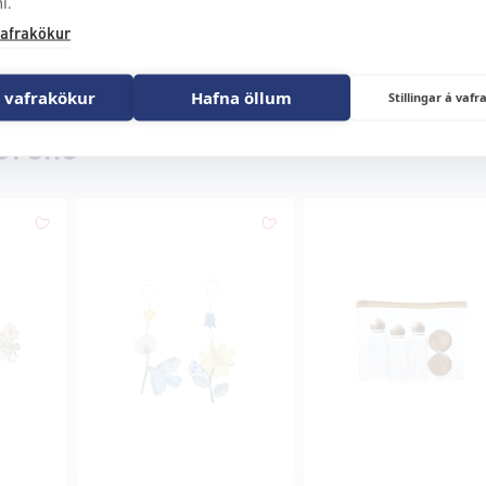
i.
afrakökur
 vafrakökur
Hafna öllum
Stillingar á va
 Grene