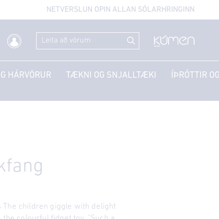
NETVERSLUN OPIN ALLAN SÓLARHRINGINN
OG HÁRVÖRUR
TÆKNI OG SNJALLTÆKI
ÍÞRÓTTIR OG
ikfang
The children giggle with delight
 the colourful fidget toy. "Such a