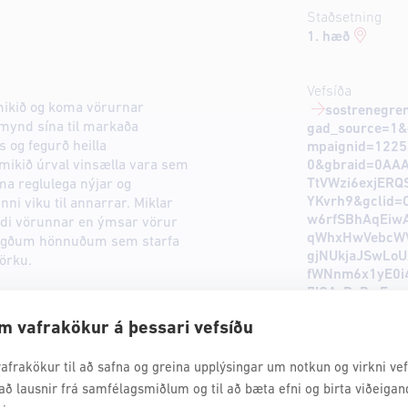
Staðsetning
1. hæð
Vefsíða
mikið og koma vörurnar
sostrenegren
mynd sína til markaða
gad_source=1&
s og fegurð heilla
mpaignid=122
0&gbraid=0AA
 mikið úrval vinsælla vara sem
TtVWzi6exjERQ
ma reglulega nýjar og
YKvrh9&gclid=
ni viku til annarrar. Miklar
w6rfSBhAqEiw
ildi vörunnar en ýmsar vörur
qWhxHwVebcWV
neigðum hönnuðum sem starfa
gjNUkjaJSwLo
örku.
fWNnm6x1yE0i
7IQAvD_BwE
m vafrakökur á þessari vefsíðu
afrakökur til að safna og greina upplýsingar um notkun og virkni vefs
að lausnir frá samfélagsmiðlum og til að bæta efni og birta viðeigan