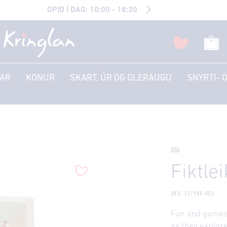
OPIÐ Í DAG: 10:00 - 18:30
AR
KONUR
SKART, ÚR OG GLERAUGU
SNYRTI- 
SGI
Fiktle
SKU: 517988-003
Fun and games 
as they explore