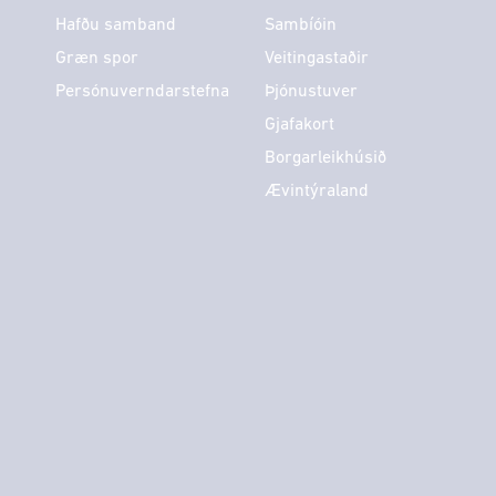
Hafðu samband
Sambíóin
Græn spor
Veitingastaðir
Persónuverndarstefna
Þjónustuver
Gjafakort
Borgarleikhúsið
Ævintýraland