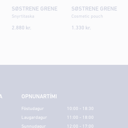
SØSTRENE GRENE
SØSTRENE GRENE
Snyrtitaska
Cosmetic pouch
2.880
kr.
1.330
kr.
A
OPNUNARTÍMI
Föstudagur
10:00 - 18:30
Laugardagur
11:00 - 18:00
Sunnudagur
12:00 - 17:00