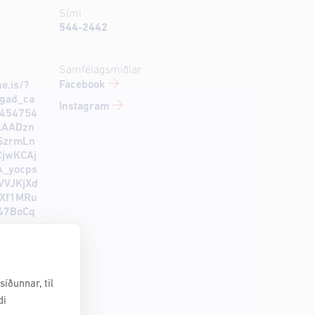
Sími
544-2442
Samfélagsmiðlar
Facebook
e.is/?
gad_ca
Instagram
5454754
AAADzn
SzrmLn
CjwKCAj
A_yocps
VJKjXd
UXf1MRu
47BoCq
íðunnar, til
di