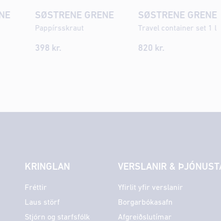
NE
SØSTRENE GRENE
SØSTRENE GRENE
Pappírsskraut
Travel container set 1 l
398
kr.
820 kr.
KRINGLAN
VERSLANIR & ÞJÓNUST
Fréttir
Yfirlit yfir verslanir
Laus störf
Borgarbókasafn
Stjórn og starfsfólk
Afgreiðslutímar