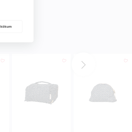
frakökum