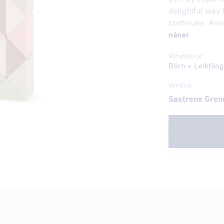
delightful way 
continues. Anna
nánar
Vöruflokkar
Börn
>
Leikföng
Verslun
Søstrene Gren