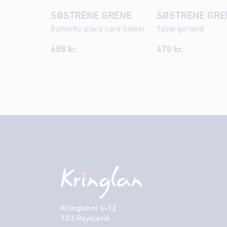
SØSTRENE GRENE
SØSTRENE GRE
Butterfly place card holder
Table garland
688
kr.
470
kr.
Kringlunni 4-12
103 Reykjavik