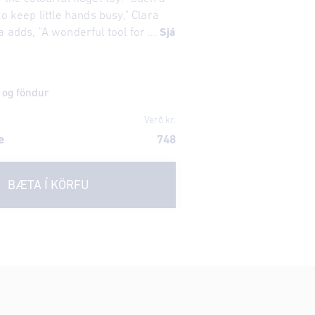
to keep little hands busy," Clara
 adds, "A wonderful tool for ...
Sjá
 og föndur
Verð kr.
e
748
BÆTA Í KÖRFU