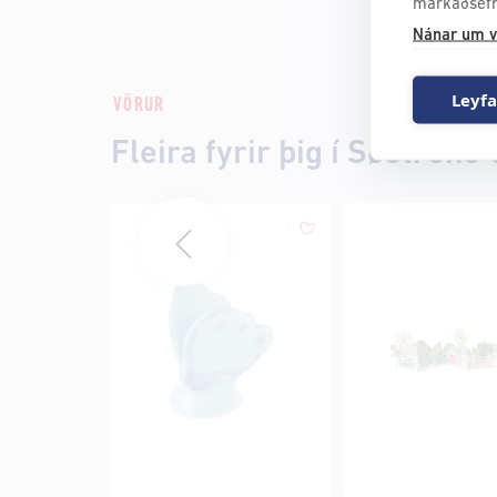
markaðsefn
Nánar um v
Leyfa
VÖRUR
Fleira fyrir þig í Søstrene