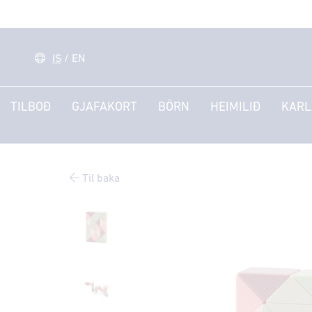
IS
/
EN
TILBOÐ
GJAFAKORT
BÖRN
HEIMILIÐ
KARL
Til baka