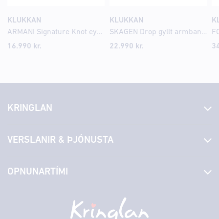
KLUKKAN
KLUKKAN
K
ARMANI Signature Knot eyrnalokkar EGS3423
SKAGEN Drop gyllt armband SKJ1896
16.990
kr.
22.990
kr.
3
KRINGLAN
Fréttir
VERSLANIR & ÞJÓNUSTA
Laus störf
Stjórn og starfsfólk
Yfirlit yfir verslanir
OPNUNARTÍMI
Hafðu samband
Borgarbókasafn
Græn spor
Afgreiðslutímar
Laugardagur
11:00 - 18:00
Persónuverndarstefna
Sambíóin
Sunnudagur
12:00 - 17:00