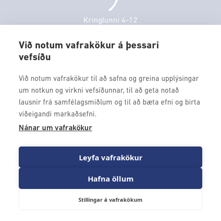
Veitingastaðir
Mánudagur
10:00 - 18:30
Þjónustuver
Þriðjudagur
10:00 - 18:30
Kringlunni 4-12
Gjafakort
103 Reykjavik
Miðvikudagur
10:00 - 18:30
Borgarleikhúsið
Við notum vafrakökur á þessari
Fimmtudagur
10:00 - 18:30
vefsíðu
Sími: 517 9000
Ævintýraland
Föstudagur
10:00 - 18:30
Fax: 517 9010
Við notum vafrakökur til að safna og greina upplýsingar
kringlan@kringlan.is
um notkun og virkni vefsíðunnar, til að geta notað
lausnir frá samfélagsmiðlum og til að bæta efni og birta
VERTU MEÐ
viðeigandi markaðsefni.
Fáðu forskot á dagskrána okkar og sértilboð með því að skrá
Nánar um vafrakökur
þig á póstlista Kringlunnar.
Leyfa vafrakökur
Hafna öllum
Stillingar á vafrakökum