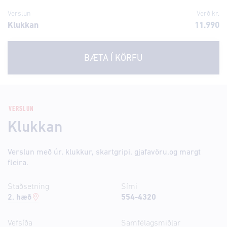
Verslun
Verð kr.
Klukkan
11.990
BÆTA Í KÖRFU
VERSLUN
Klukkan
Verslun með úr, klukkur, skartgripi, gjafavöru,og margt
fleira.
Staðsetning
Sími
2. hæð
554-4320
Vefsíða
Samfélagsmiðlar