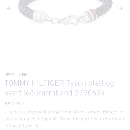
TOMMY HILFIGER
TOMMY HILFIGER Tyson blátt og
svart leðurarmband 2790634
SKU: 2790634
Úra og skartgripalínan hjá hönnuðum Tommy Hilfiger er
einstaklega vel heppnuð. Ýmist fínlegar eða grófar línur,
eitthvað fyrir alla