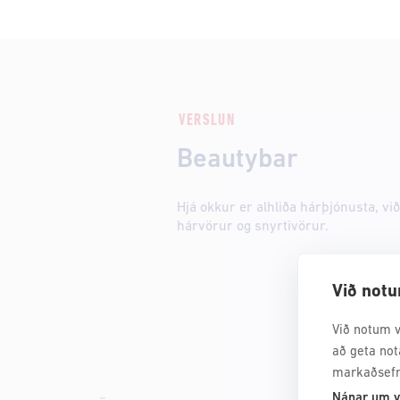
VERSLUN
Beautybar
Hjá okkur er alhliða hárþjónusta, v
hárvörur og snyrtivörur.
Við notu
Við notum v
að geta not
markaðsefn
Nánar um v