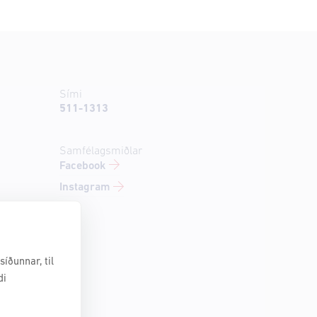
Sími
511-1313
Samfélagsmiðlar
Facebook
Instagram
íðunnar, til
di