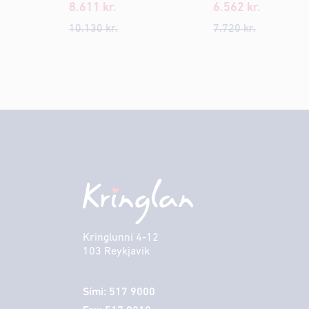
8.611
kr.
6.562
kr.
10.130
kr.
7.720
kr.
Kringlunni 4-12
103 Reykjavik
Sími: 517 9000