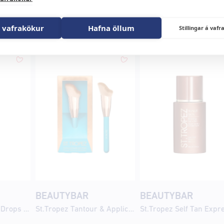
r
 vafrakökur
Hafna öllum
Stillingar á va
BEAUTYBAR
BEAUTYBAR
St.Tropez Tan Tonic Drops 30ml
St.Tropez Tantour & Applicator Brush