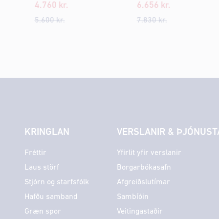
4.760
kr.
6.656
kr.
5.600
kr.
7.830
kr.
KRINGLAN
VERSLANIR & ÞJÓNUST
Fréttir
Yfirlit yfir verslanir
Laus störf
Borgarbókasafn
Stjórn og starfsfólk
Afgreiðslutímar
Hafðu samband
Sambíóin
Græn spor
Veitingastaðir