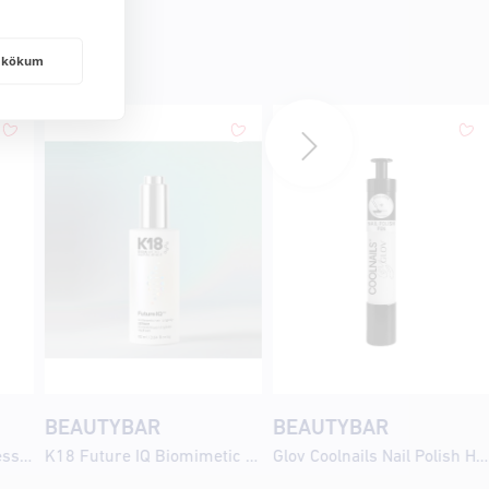
frakökum
BEAUTYBAR
BEAUTYBAR
St.Tropez Self Tan Express Sunlit Skin 30ml
K18 Future IQ Biomimetic Hair Longevity Serum 90ml
Glov Coolnails Nail Polish Hologoddess