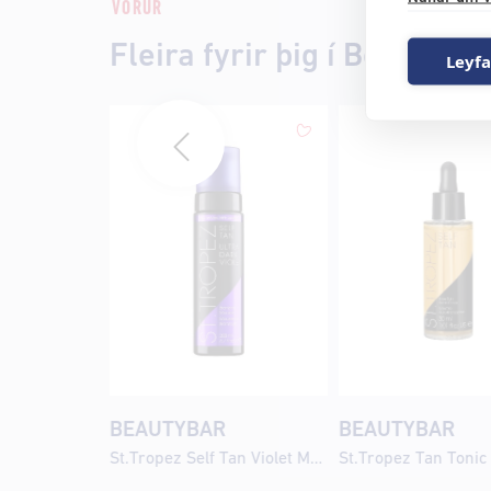
VÖRUR
Fleira fyrir þig í Beautyba
Leyfa
BEAUTYBAR
BEAUTYBAR
St.Tropez Self Tan Violet Mousse 200ml