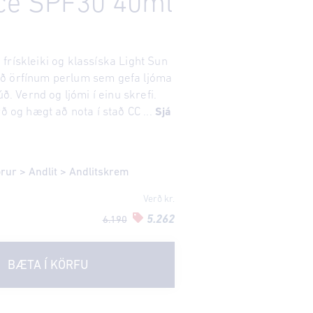
ce SPF30 40ml
frískleiki og klassíska Light Sun
ð örfínum perlum sem gefa ljóma
úð. Vernd og ljómi í einu skrefi.
rð og hægt að nota í stað CC ...
Sjá
örur
>
Andlit
>
Andlitskrem
Verð kr.
5.262
6.190
BÆTA Í KÖRFU