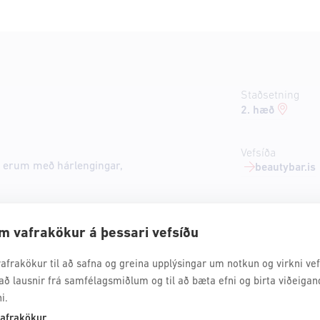
Staðsetning
2. hæð
Vefsíða
ið erum með hárlengingar,
beautybar.is
m vafrakökur á þessari vefsíðu
afrakökur til að safna og greina upplýsingar um notkun og virkni vefs
að lausnir frá samfélagsmiðlum og til að bæta efni og birta viðeigan
i.
afrakökur