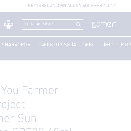
NETVERSLUN OPIN ALLAN SÓLARHRINGINN
OG HÁRVÖRUR
TÆKNI OG SNJALLTÆKI
ÍÞRÓTTIR OG
 You Farmer
oject
er Sun