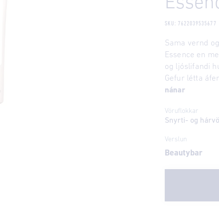
Essen
SKU: 7622039535677
Sama vernd og 
Essence en me
og ljóslifandi h
Gefur létta áfe
nánar
Vöruflokkar
Snyrti- og hárv
Verslun
Beautybar