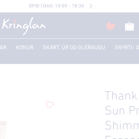
OPIÐ Í DAG: 10:00 - 18:30
AR
KONUR
SKART, ÚR OG GLERAUGU
SNYRTI- 
Thank
Sun Pr
Shimm