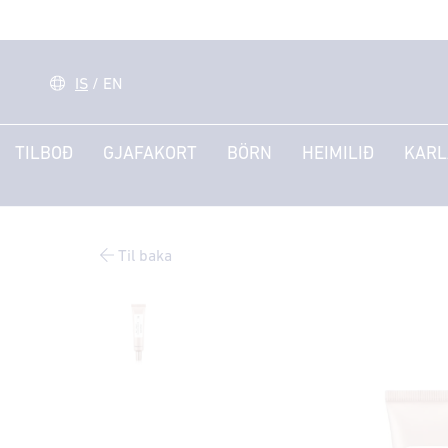
IS
/
EN
TILBOÐ
GJAFAKORT
BÖRN
HEIMILIÐ
KARL
Til baka