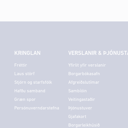
KRINGLAN
VERSLANIR & ÞJÓNUST
Fréttir
Yfirlit yfir verslanir
Laus störf
Borgarbókasafn
Stjórn og starfsfólk
Afgreiðslutímar
Hafðu samband
Sambíóin
Græn spor
Veitingastaðir
Persónuverndarstefna
Þjónustuver
Gjafakort
Borgarleikhúsið