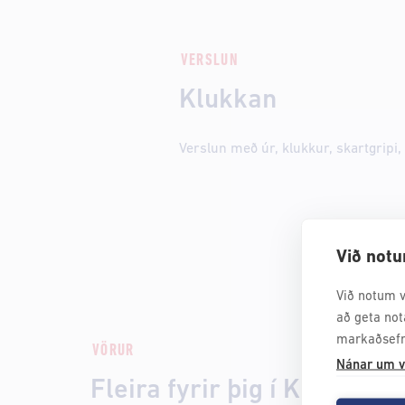
VERSLUN
Klukkan
Verslun með úr, klukkur, skartgripi,
Við notu
Við notum v
að geta not
markaðsefn
VÖRUR
Nánar um v
Fleira fyrir þig í Klukkan