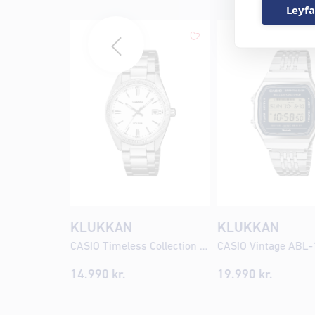
Leyfa
KLUKKAN
KLUKKAN
CASIO Timeless Collection UTP-1302PD-7AVEF
14.990
kr.
19.990
kr.