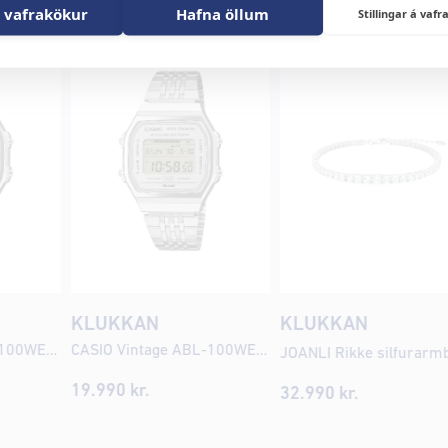
 vafrakökur
Hafna öllum
Stillingar á va
KLUKKAN
KLUKKAN
CASIO Vintage ABL-100WE-2AEF Snjallúr
CASIO Vintage ABL-100WE-7AEF Snjallúr
19.990
kr.
32.990
kr.