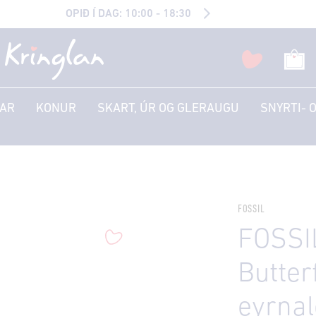
OPIÐ Í DAG: 10:00 - 18:30
AR
KONUR
SKART, ÚR OG GLERAUGU
SNYRTI- 
FOSSIL
FOSSI
Butter
eyrna