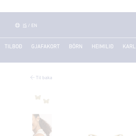
IS
/
EN
TILBOÐ
GJAFAKORT
BÖRN
HEIMILIÐ
KARL
Til baka