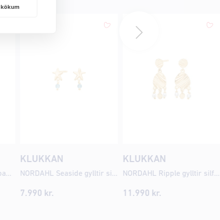
frakökum
KLUKKAN
KLUKKAN
JOANLI Rikke silfurarmband með zirkonia ●400900
NORDAHL Seaside gylltir silfureyrnalokkar ●735900
NORDAHL Ripple gylltir silfureyrnalokkar ●785900
7.990
kr.
11.990
kr.