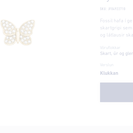
SKU: JF04922710
Fossil hafa í 
skartgripi sem 
og látlausir sk
Vöruflokkar
Skart, úr og gl
Verslun
Klukkan