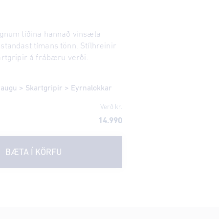
gegnum tíðina hannað vinsæla
standast tímans tönn. Stílhreinir
artgripir á frábæru verði.
eraugu
>
Skartgripir
>
Eyrnalokkar
Verð kr.
14.990
BÆTA Í KÖRFU