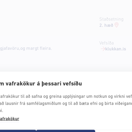
Staðsetning
2. hæð
Vefsíða
 gjafavöru,og margt fleira.
klukkan.is
m vafrakökur á þessari vefsíðu
afrakökur til að safna og greina upplýsingar um notkun og virkni vefs
að lausnir frá samfélagsmiðlum og til að bæta efni og birta viðeigan
i.
afrakökur