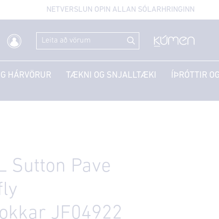
NETVERSLUN OPIN ALLAN SÓLARHRINGINN
OG HÁRVÖRUR
TÆKNI OG SNJALLTÆKI
ÍÞRÓTTIR OG
L Sutton Pave
fly
lokkar JF04922