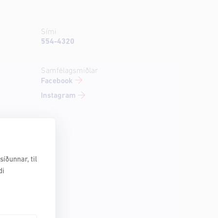
Sími
554-4320
Samfélagsmiðlar
Facebook
Instagram
íðunnar, til
di