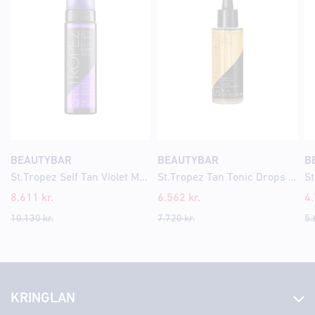
BEAUTYBAR
BEAUTYBAR
B
St.Tropez Self Tan Violet Mousse 200ml
St.Tropez Tan Tonic Drops 30ml
8.611
kr.
6.562
kr.
4
10.130
kr.
7.720
kr.
5.
KRINGLAN