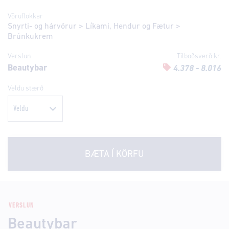
Vöruflokkar
Snyrti- og hárvörur
>
Líkami, Hendur og Fætur
>
Brúnkukrem
Verslun
Tilboðsverð kr.
Beautybar
4.378 - 8.016
Veldu stærð
BÆTA Í KÖRFU
VERSLUN
Beautybar