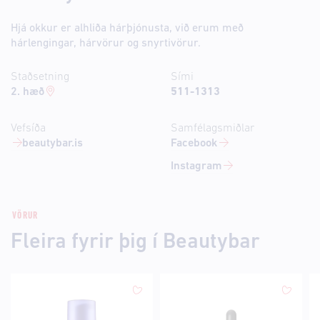
Hjá okkur er alhliða hárþjónusta, við erum með
hárlengingar, hárvörur og snyrtivörur.
Staðsetning
Sími
2. hæð
511-1313
Vefsíða
Samfélagsmiðlar
beautybar.is
Facebook
Instagram
VÖRUR
Fleira fyrir þig í Beautybar