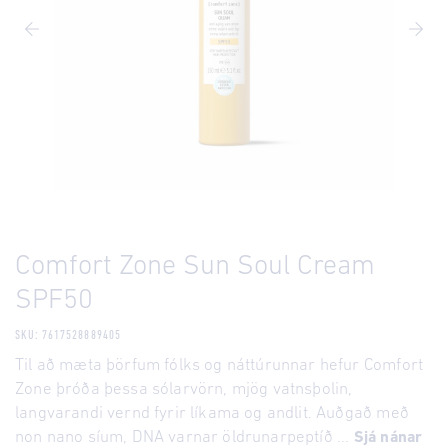
Comfort Zone Sun Soul Cream
SPF50
SKU: 7617528889405
Til að mæta þörfum fólks og náttúrunnar hefur Comfort
Zone þróða þessa sólarvörn, mjög vatnsþolin,
langvarandi vernd fyrir líkama og andlit. Auðgað með
non nano síum, DNA varnar öldrunarpeptíð ...
Sjá nánar