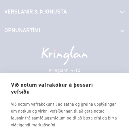
Fréttir
VERSLANIR & ÞJÓNUSTA
Laus störf
Stjórn og starfsfólk
Yfirlit yfir verslanir
OPNUNARTÍMI
Hafðu samband
Borgarbókasafn
Græn spor
Afgreiðslutímar
Fimmtudagur
10:00 - 18:30
Persónuverndarstefna
Sambíóin
Föstudagur
10:00 - 18:30
Veitingastaðir
Laugardagur
11:00 - 18:00
Þjónustuver
Sunnudagur
12:00 - 17:00
Kringlunni 4-12
Gjafakort
103 Reykjavik
Mánudagur
10:00 - 18:30
Borgarleikhúsið
Við notum vafrakökur á þessari
Þriðjudagur
10:00 - 18:30
vefsíðu
Sími: 517 9000
Ævintýraland
Miðvikudagur
10:00 - 18:30
Fax: 517 9010
Við notum vafrakökur til að safna og greina upplýsingar
kringlan@kringlan.is
um notkun og virkni vefsíðunnar, til að geta notað
lausnir frá samfélagsmiðlum og til að bæta efni og birta
VERTU MEÐ
viðeigandi markaðsefni.